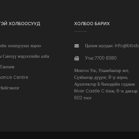
ТЭЙ ХОЛБООСУУД
ХОЛБОО БАРИХ
ийн зохицуулах хороо
Цахим шуудан: info@bbs
 Санхүү мэдээллийн алба
Утас:7700 8380
Танхим
Монгол Улс, Улаанбаатар хот,
nance Centre
Сүхбаатар дүүрэг, 8-р хороо,
Архитектор Б.Чимэдийн гудамж
ийгэмлэг
River Castle C блок, 6-н давхар
602 тоот