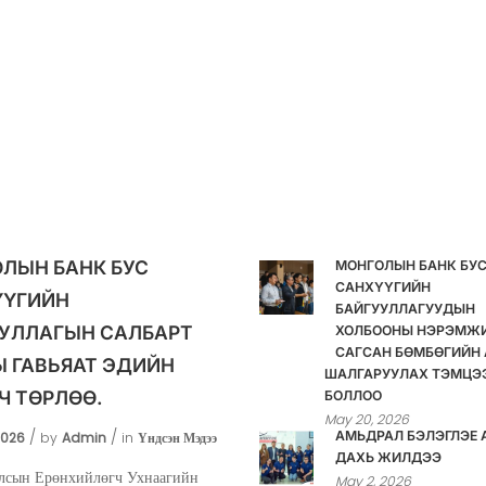
ЛЫН БАНК БУС
МОНГОЛЫН БАНК БУ
САНХҮҮГИЙН
ҮҮГИЙН
БАЙГУУЛЛАГУУДЫН
УЛЛАГЫН САЛБАРТ
ХОЛБООНЫ НЭРЭМЖ
САГСАН БӨМБӨГИЙН 
 ГАВЬЯАТ ЭДИЙН
ШАЛГАРУУЛАХ ТЭМЦЭ
Ч ТӨРЛӨӨ.
БОЛЛОО
May 20, 2026
АМЬДРАЛ БЭЛЭГЛЭЕ 
2026
by
Admin
in
Үндсэн Мэдээ
ДАХЬ ЖИЛДЭЭ
лсын Ерөнхийлөгч Ухнаагийн
May 2, 2026