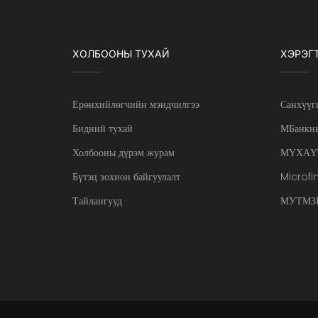
ХОЛБООНЫ ТУХАЙ
ХЭРЭГ
Ерөнхийлөгчийн мэндчилгээ
Санхүүг
Бидний тухай
МБанкны
Холбооны дүрэм журам
МҮХАҮ
Бүтэц зохион байгуулалт
Microfi
Тайлангууд
МУТМЗН