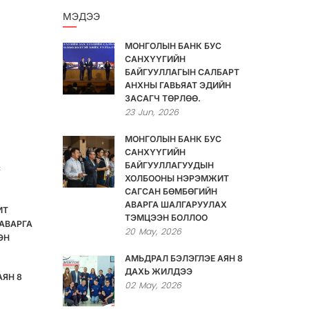
МЭДЭЭ
МОНГОЛЫН БАНК БУС
САНХҮҮГИЙН
БАЙГУУЛЛАГЫН САЛБАРТ
АНХНЫ ГАВЬЯАТ ЭДИЙН
ЗАСАГЧ ТӨРЛӨӨ.
23
Jun,
2026
МОНГОЛЫН БАНК БУС
САНХҮҮГИЙН
БАЙГУУЛЛАГУУДЫН
С
ХОЛБООНЫ НЭРЭМЖИТ
САГСАН БӨМБӨГИЙН
АВАРГА ШАЛГАРУУЛАХ
ИТ
ТЭМЦЭЭН БОЛЛОО
АВАРГА
20
May,
2026
ЭН
АМЬДРАЛ БЭЛЭГЛЭЕ АЯН 8
ДАХЬ ЖИЛДЭЭ
АЯН 8
02
May,
2026