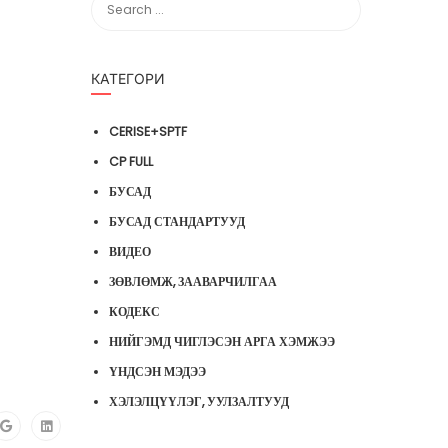
КАТЕГОРИ
CERISE+SPTF
CP FULL
БУСАД
БУСАД СТАНДАРТУУД
ВИДЕО
ЗӨВЛӨМЖ, ЗААВАРЧИЛГАА
КОДЕКС
НИЙГЭМД ЧИГЛЭСЭН АРГА ХЭМЖЭЭ
ҮНДСЭН МЭДЭЭ
ХЭЛЭЛЦҮҮЛЭГ, УУЛЗАЛТУУД