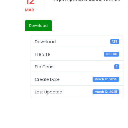
12
MAR
Download
Download
129
File Size
0.00 KB
File Count
1
Create Date
March 12, 2025
Last Updated
March 12, 2025