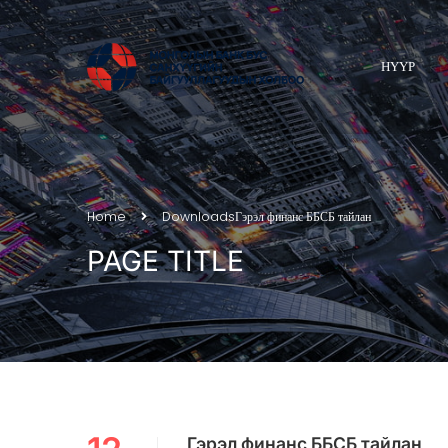
НҮҮР
Home
Downloads
Гэрэл финанс ББСБ тайлан
PAGE TITLE
Гэрэл финанс ББСБ тайлан