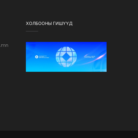
ХОЛБООНЫ ГИШҮҮД
b.mn