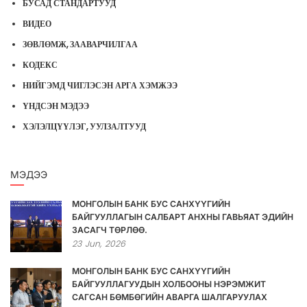
БУСАД СТАНДАРТУУД
ВИДЕО
ЗӨВЛӨМЖ, ЗААВАРЧИЛГАА
КОДЕКС
НИЙГЭМД ЧИГЛЭСЭН АРГА ХЭМЖЭЭ
ҮНДСЭН МЭДЭЭ
ХЭЛЭЛЦҮҮЛЭГ, УУЛЗАЛТУУД
МЭДЭЭ
МОНГОЛЫН БАНК БУС САНХҮҮГИЙН
БАЙГУУЛЛАГЫН САЛБАРТ АНХНЫ ГАВЬЯАТ ЭДИЙН
ЗАСАГЧ ТӨРЛӨӨ.
23
Jun,
2026
МОНГОЛЫН БАНК БУС САНХҮҮГИЙН
БАЙГУУЛЛАГУУДЫН ХОЛБООНЫ НЭРЭМЖИТ
САГСАН БӨМБӨГИЙН АВАРГА ШАЛГАРУУЛАХ