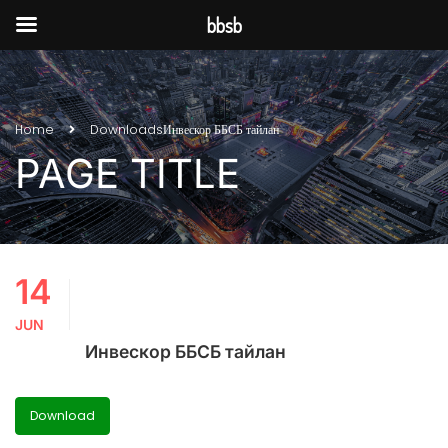
bbsb
Home
Downloads
Инвескор ББСБ тайлан
PAGE TITLE
14
JUN
Инвескор ББСБ тайлан
Download