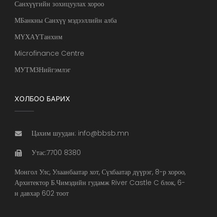
Санхүүгийн зохицуулах хороо
МБанкны Санхүү мэдээллийн алба
МҮХАҮТанхим
Microfinance Centre
МУТМЗНийгэмлэг
ХОЛБОО БАРИХ
Цахим шуудан: info@bbsb.mn
Утас:7700 8380
Монгол Улс, Улаанбаатар хот, Сүхбаатар дүүрэг, 8-р хороо,
Архитектор Б.Чимэдийн гудамж River Castle C блок, 6-
н давхар 602 тоот