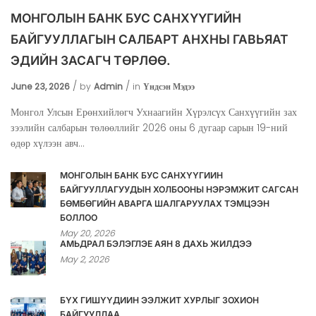
МОНГОЛЫН БАНК БУС САНХҮҮГИЙН
БАЙГУУЛЛАГЫН САЛБАРТ АНХНЫ ГАВЬЯАТ
ЭДИЙН ЗАСАГЧ ТӨРЛӨӨ.
June 23, 2026
by
Admin
in
Үндсэн Мэдээ
Монгол Улсын Ерөнхийлөгч Ухнаагийн Хүрэлсүх Санхүүгийн зах
зээлийн салбарын төлөөллийг 2026 оны 6 дугаар сарын 19-ний
өдөр хүлээн авч...
МОНГОЛЫН БАНК БУС САНХҮҮГИЙН
БАЙГУУЛЛАГУУДЫН ХОЛБООНЫ НЭРЭМЖИТ САГСАН
БӨМБӨГИЙН АВАРГА ШАЛГАРУУЛАХ ТЭМЦЭЭН
БОЛЛОО
May 20, 2026
АМЬДРАЛ БЭЛЭГЛЭЕ АЯН 8 ДАХЬ ЖИЛДЭЭ
May 2, 2026
БҮХ ГИШҮҮДИЙН ЭЭЛЖИТ ХУРЛЫГ ЗОХИОН
БАЙГУУЛЛАА