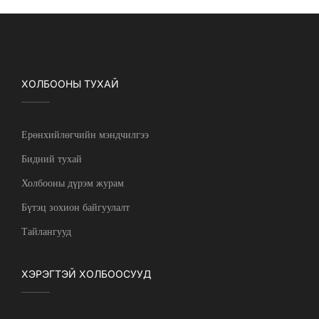
ХОЛБООНЫ ТУХАЙ
Ерөнхийлөгчийн мэндчилгээ
Бидний тухай
Холбооны дүрэм журам
Бүтэц зохион байгуулалт
Тайлангууд
ХЭРЭГТЭЙ ХОЛБООСУУД