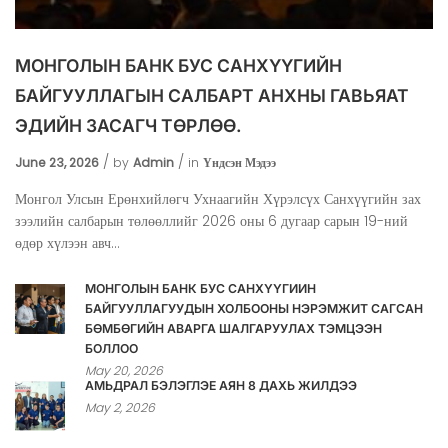
МОНГОЛЫН БАНК БУС САНХҮҮГИЙН
БАЙГУУЛЛАГЫН САЛБАРТ АНХНЫ ГАВЬЯАТ
ЭДИЙН ЗАСАГЧ ТӨРЛӨӨ.
June 23, 2026
by
Admin
in
Үндсэн Мэдээ
Монгол Улсын Ерөнхийлөгч Ухнаагийн Хүрэлсүх Санхүүгийн зах
зээлийн салбарын төлөөллийг 2026 оны 6 дугаар сарын 19-ний
өдөр хүлээн авч...
МОНГОЛЫН БАНК БУС САНХҮҮГИЙН
БАЙГУУЛЛАГУУДЫН ХОЛБООНЫ НЭРЭМЖИТ САГСАН
БӨМБӨГИЙН АВАРГА ШАЛГАРУУЛАХ ТЭМЦЭЭН
БОЛЛОО
May 20, 2026
АМЬДРАЛ БЭЛЭГЛЭЕ АЯН 8 ДАХЬ ЖИЛДЭЭ
May 2, 2026