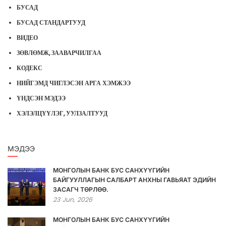
БУСАД
БУСАД СТАНДАРТУУД
ВИДЕО
ЗӨВЛӨМЖ, ЗААВАРЧИЛГАА
КОДЕКС
НИЙГЭМД ЧИГЛЭСЭН АРГА ХЭМЖЭЭ
ҮНДСЭН МЭДЭЭ
ХЭЛЭЛЦҮҮЛЭГ, УУЛЗАЛТУУД
МЭДЭЭ
МОНГОЛЫН БАНК БУС САНХҮҮГИЙН
БАЙГУУЛЛАГЫН САЛБАРТ АНХНЫ ГАВЬЯАТ ЭДИЙН
ЗАСАГЧ ТӨРЛӨӨ.
23
Jun,
2026
МОНГОЛЫН БАНК БУС САНХҮҮГИЙН