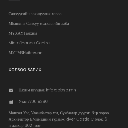
Санхүүгийн зохицуулах хороо
МБанкны Санхүү мэдээллийн алба
МҮХАҮТанхим
Microfinance Centre
МУТМЗНийгэмлэг
ХОЛБОО БАРИХ
Цахим шуудан: info@bbsb.mn
Утас:7700 8380
Монгол Улс, Улаанбаатар хот, Сүхбаатар дүүрэг, 8-р хороо,
Архитектор Б.Чимэдийн гудамж River Castle C блок, 6-
н давхар 602 тоот