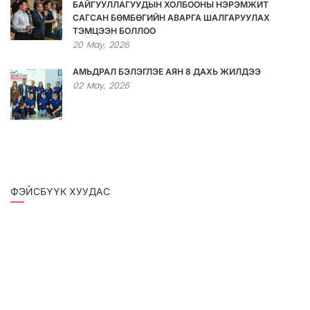
БАЙГУУЛЛАГУУДЫН ХОЛБООНЫ НЭРЭМЖИТ
САГСАН БӨМБӨГИЙН АВАРГА ШАЛГАРУУЛАХ
ТЭМЦЭЭН БОЛЛОО
20
May,
2026
АМЬДРАЛ БЭЛЭГЛЭЕ АЯН 8 ДАХЬ ЖИЛДЭЭ
02
May,
2026
ФЭЙСБҮҮК ХУУДАС