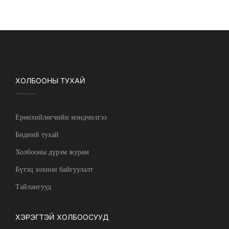
ХОЛБООНЫ ТУХАЙ
Ерөнхийлөгчийн мэндчилгээ
Бидний тухай
Холбооны дүрэм журам
Бүтэц зохион байгуулалт
Тайлангууд
ХЭРЭГТЭЙ ХОЛБООСУУД