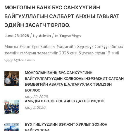
МОНГОЛЫН БАНК БУС САНХҮҮГИЙН
БАЙГУУЛЛАГЫН САЛБАРТ АНХНЫ ГАВЬЯАТ
ЭДИЙН ЗАСАГЧ ТӨРЛӨӨ.
June 23, 2026
by
Admin
in
Үндсэн Мэдээ
Монгол Улсын Ерөнхийлөгч Ухнаагийн Хүрэлсүх Санхүүгийн зах
зээлийн салбарын төлөөллийг 2026 оны 6 дугаар сарын 19-ний
өдөр хүлээн авч...
МОНГОЛЫН БАНК БУС САНХҮҮГИЙН
БАЙГУУЛЛАГУУДЫН ХОЛБООНЫ НЭРЭМЖИТ САГСАН
БӨМБӨГИЙН АВАРГА ШАЛГАРУУЛАХ ТЭМЦЭЭН
БОЛЛОО
May 20, 2026
АМЬДРАЛ БЭЛЭГЛЭЕ АЯН 8 ДАХЬ ЖИЛДЭЭ
May 2, 2026
БҮХ ГИШҮҮДИЙН ЭЭЛЖИТ ХУРЛЫГ ЗОХИОН
БАЙГУУЛЛАА