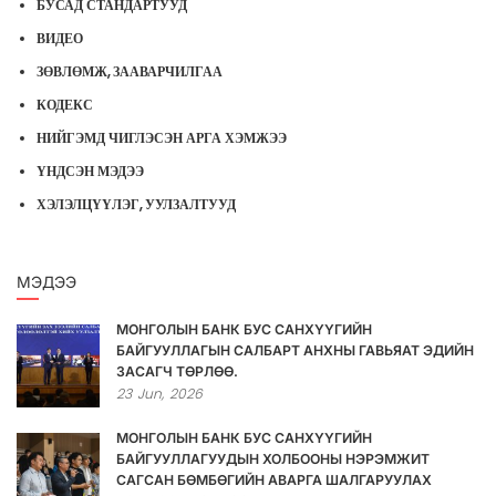
БУСАД СТАНДАРТУУД
ВИДЕО
ЗӨВЛӨМЖ, ЗААВАРЧИЛГАА
КОДЕКС
НИЙГЭМД ЧИГЛЭСЭН АРГА ХЭМЖЭЭ
ҮНДСЭН МЭДЭЭ
ХЭЛЭЛЦҮҮЛЭГ, УУЛЗАЛТУУД
МЭДЭЭ
МОНГОЛЫН БАНК БУС САНХҮҮГИЙН
БАЙГУУЛЛАГЫН САЛБАРТ АНХНЫ ГАВЬЯАТ ЭДИЙН
ЗАСАГЧ ТӨРЛӨӨ.
23
Jun,
2026
МОНГОЛЫН БАНК БУС САНХҮҮГИЙН
БАЙГУУЛЛАГУУДЫН ХОЛБООНЫ НЭРЭМЖИТ
САГСАН БӨМБӨГИЙН АВАРГА ШАЛГАРУУЛАХ