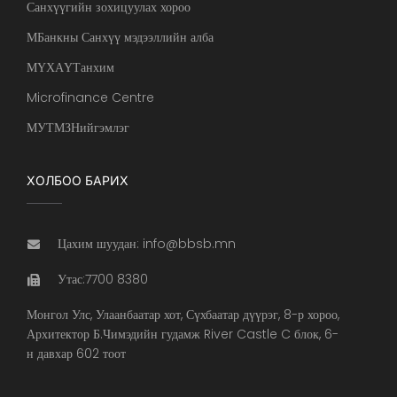
Санхүүгийн зохицуулах хороо
МБанкны Санхүү мэдээллийн алба
МҮХАҮТанхим
Microfinance Centre
МУТМЗНийгэмлэг
ХОЛБОО БАРИХ
Цахим шуудан: info@bbsb.mn
Утас:7700 8380
Монгол Улс, Улаанбаатар хот, Сүхбаатар дүүрэг, 8-р хороо,
Архитектор Б.Чимэдийн гудамж River Castle C блок, 6-
н давхар 602 тоот