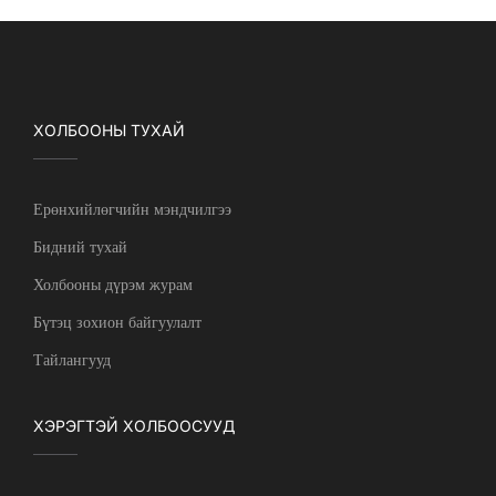
ХОЛБООНЫ ТУХАЙ
Ерөнхийлөгчийн мэндчилгээ
Бидний тухай
Холбооны дүрэм журам
Бүтэц зохион байгуулалт
Тайлангууд
ХЭРЭГТЭЙ ХОЛБООСУУД