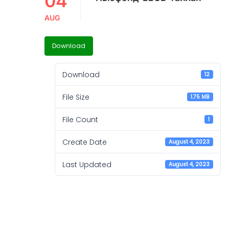
04
AUG
Download
Download
12
File Size
1.75 MB
File Count
1
Create Date
August 4, 2023
Last Updated
August 4, 2023