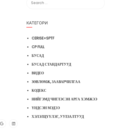
КАТЕГОРИ
CERISE+SPTF
CP FULL
БУСАД
БУСАД СТАНДАРТУУД
ВИДЕО
ЗӨВЛӨМЖ, ЗААВАРЧИЛГАА
КОДЕКС
НИЙГЭМД ЧИГЛЭСЭН АРГА ХЭМЖЭЭ
ҮНДСЭН МЭДЭЭ
ХЭЛЭЛЦҮҮЛЭГ, УУЛЗАЛТУУД