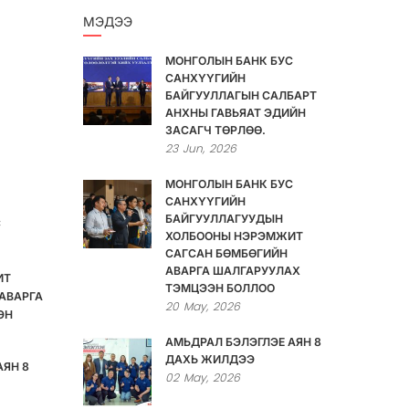
МЭДЭЭ
МОНГОЛЫН БАНК БУС
САНХҮҮГИЙН
БАЙГУУЛЛАГЫН САЛБАРТ
АНХНЫ ГАВЬЯАТ ЭДИЙН
ЗАСАГЧ ТӨРЛӨӨ.
23
Jun,
2026
МОНГОЛЫН БАНК БУС
САНХҮҮГИЙН
БАЙГУУЛЛАГУУДЫН
С
ХОЛБООНЫ НЭРЭМЖИТ
САГСАН БӨМБӨГИЙН
АВАРГА ШАЛГАРУУЛАХ
ИТ
ТЭМЦЭЭН БОЛЛОО
АВАРГА
20
May,
2026
ЭН
АМЬДРАЛ БЭЛЭГЛЭЕ АЯН 8
ДАХЬ ЖИЛДЭЭ
АЯН 8
02
May,
2026