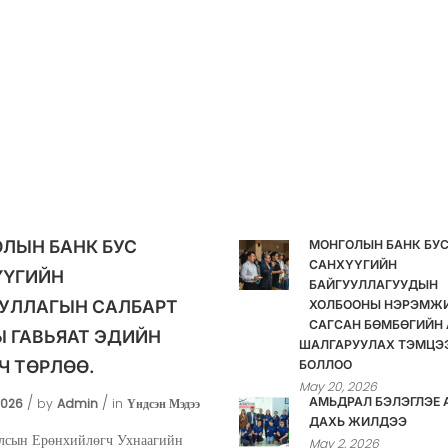
ЛЫН БАНК БУС
МОНГОЛЫН БАНК БУ
САНХҮҮГИЙН
ҮҮГИЙН
БАЙГУУЛЛАГУУДЫН
УЛЛАГЫН САЛБАРТ
ХОЛБООНЫ НЭРЭМЖ
САГСАН БӨМБӨГИЙН 
 ГАВЬЯАТ ЭДИЙН
ШАЛГАРУУЛАХ ТЭМЦЭ
Ч ТӨРЛӨӨ.
БОЛЛОО
May 20, 2026
АМЬДРАЛ БЭЛЭГЛЭЕ 
2026
by
Admin
in
Үндсэн Мэдээ
ДАХЬ ЖИЛДЭЭ
лсын Ерөнхийлөгч Ухнаагийн
May 2, 2026