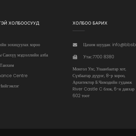
ТЭЙ ХОЛБООСУУД
ХОЛБОО БАРИХ
ийн зохицуулах хороо
Цахим шуудан: info@bbs
 Санхүү мэдээллийн алба
Утас:7700 8380
Танхим
Монгол Улс, Улаанбаатар хот,
nance Centre
Сүхбаатар дүүрэг, 8-р хороо,
Архитектор Б.Чимэдийн гудамж
ийгэмлэг
River Castle C блок, 6-н давхар
602 тоот