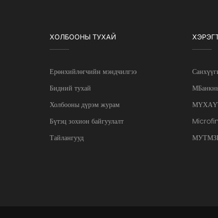
ХОЛБООНЫ ТУХАЙ
ХЭРЭГ
Ерөнхийлөгчийн мэндчилгээ
Санхүүг
Бидний тухай
МБанкны
Холбооны дүрэм журам
МҮХАҮ
Бүтэц зохион байгуулалт
Microfi
Тайлангууд
МУТМЗН