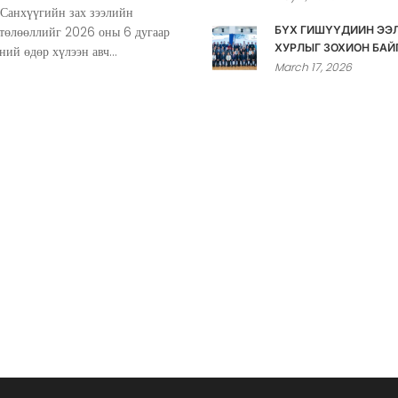
 Санхүүгийн зах зээлийн
 төлөөллийг 2026 оны 6 дугаар
БҮХ ГИШҮҮДИЙН ЭЭ
ХУРЛЫГ ЗОХИОН БАЙ
ний өдөр хүлээн авч...
March 17, 2026