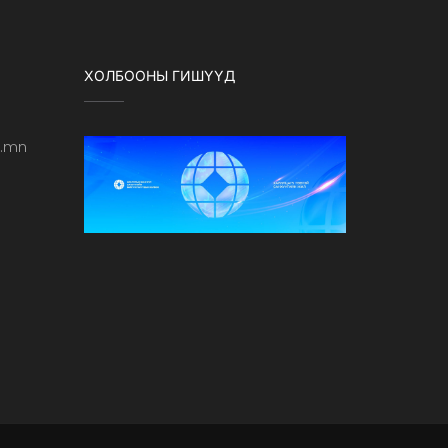
ХОЛБООНЫ ГИШҮҮД
b.mn