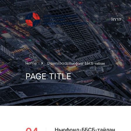
НҮҮР
Home
Downloads
Ньюфонд-ББСБ-тайлан
PAGE TITLE
Ньюфонд-ББСБ-тайлан