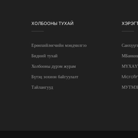
ХОЛБООНЫ ТУХАЙ
ХЭРЭГ
Ерөнхийлөгчийн мэндчилгээ
Санхүүг
Бидний тухай
МБанкны
Холбооны дүрэм журам
МҮХАҮ
Бүтэц зохион байгуулалт
Microfi
Тайлангууд
МУТМЗН