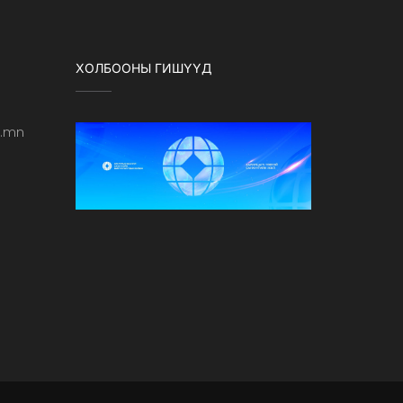
ХОЛБООНЫ ГИШҮҮД
b.mn