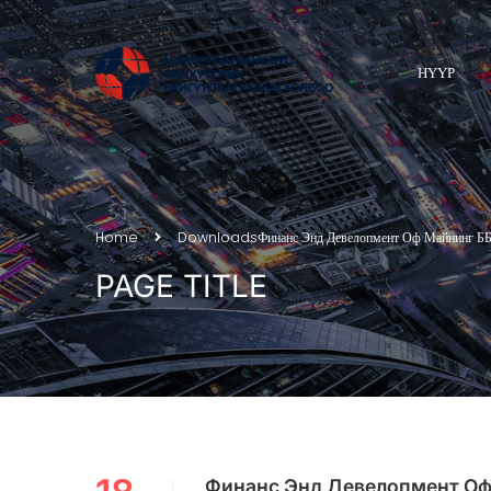
НҮҮР
Home
Downloads
Финанс Энд Девелопмент Оф Майнинг ББ
PAGE TITLE
Финанс Энд Девелопмент Оф