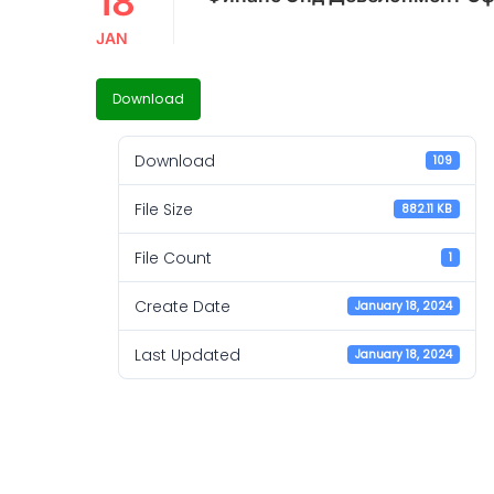
18
JAN
Download
Download
109
File Size
882.11 KB
File Count
1
Create Date
January 18, 2024
Last Updated
January 18, 2024