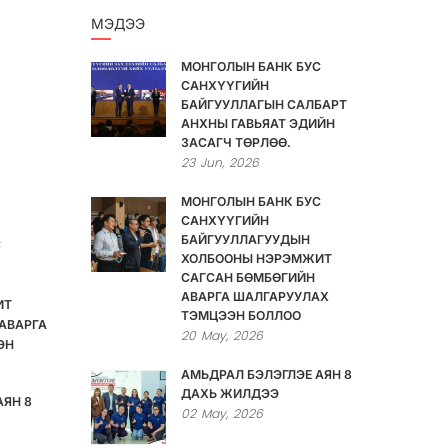
МЭДЭЭ
МОНГОЛЫН БАНК БУС
САНХҮҮГИЙН
БАЙГУУЛЛАГЫН САЛБАРТ
АНХНЫ ГАВЬЯАТ ЭДИЙН
ЗАСАГЧ ТӨРЛӨӨ.
23
Jun,
2026
МОНГОЛЫН БАНК БУС
САНХҮҮГИЙН
БАЙГУУЛЛАГУУДЫН
С
ХОЛБООНЫ НЭРЭМЖИТ
САГСАН БӨМБӨГИЙН
АВАРГА ШАЛГАРУУЛАХ
ИТ
ТЭМЦЭЭН БОЛЛОО
АВАРГА
20
May,
2026
ЭН
АМЬДРАЛ БЭЛЭГЛЭЕ АЯН 8
ДАХЬ ЖИЛДЭЭ
АЯН 8
02
May,
2026