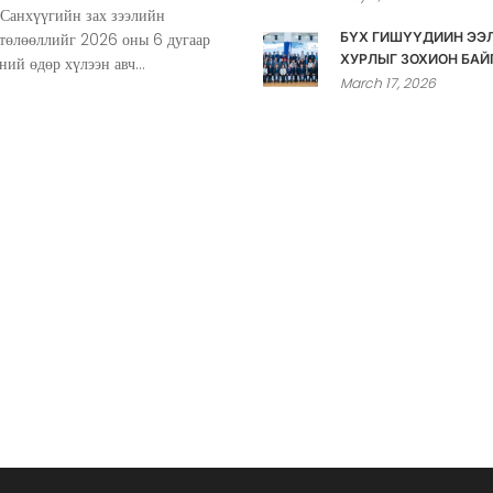
 Санхүүгийн зах зээлийн
 төлөөллийг 2026 оны 6 дугаар
БҮХ ГИШҮҮДИЙН ЭЭ
ХУРЛЫГ ЗОХИОН БАЙ
ний өдөр хүлээн авч...
March 17, 2026