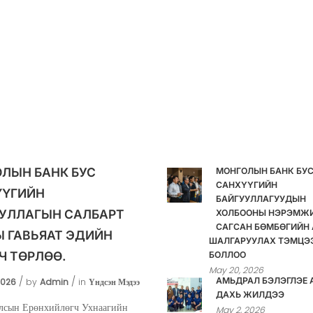
ЛЫН БАНК БУС
МОНГОЛЫН БАНК БУ
САНХҮҮГИЙН
ҮҮГИЙН
БАЙГУУЛЛАГУУДЫН
УЛЛАГЫН САЛБАРТ
ХОЛБООНЫ НЭРЭМЖ
САГСАН БӨМБӨГИЙН 
 ГАВЬЯАТ ЭДИЙН
ШАЛГАРУУЛАХ ТЭМЦЭ
Ч ТӨРЛӨӨ.
БОЛЛОО
May 20, 2026
АМЬДРАЛ БЭЛЭГЛЭЕ 
2026
by
Admin
in
Үндсэн Мэдээ
ДАХЬ ЖИЛДЭЭ
лсын Ерөнхийлөгч Ухнаагийн
May 2, 2026