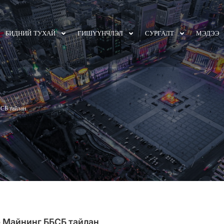
БИДНИЙ ТУХАЙ
ГИШҮҮНЧЛЭЛ
СУРГАЛТ
МЭДЭЭ
СБ тайлан
 Майнинг ББСБ тайлан