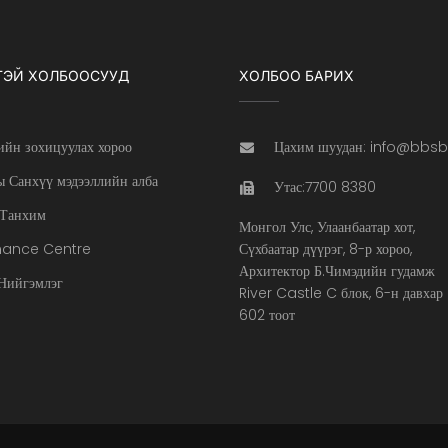
ТЭЙ ХОЛБООСУУД
ХОЛБОО БАРИХ
ийн зохицуулах хороо
Цахим шуудан: info@bbs
 Санхүү мэдээллийн алба
Утас:7700 8380
Танхим
Монгол Улс, Улаанбаатар хот,
nance Centre
Сүхбаатар дүүрэг, 8-р хороо,
Архитектор Б.Чимэдийн гудамж
ийгэмлэг
River Castle C блок, 6-н давхар
602 тоот