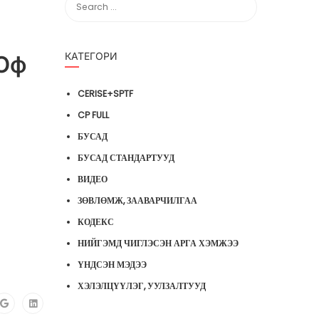
КАТЕГОРИ
 Оф
CERISE+SPTF
CP FULL
БУСАД
БУСАД СТАНДАРТУУД
ВИДЕО
ЗӨВЛӨМЖ, ЗААВАРЧИЛГАА
КОДЕКС
НИЙГЭМД ЧИГЛЭСЭН АРГА ХЭМЖЭЭ
ҮНДСЭН МЭДЭЭ
ХЭЛЭЛЦҮҮЛЭГ, УУЛЗАЛТУУД