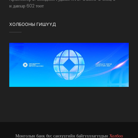
н давхар 602 тоот
ХОЛБООНЫ ГИШҮҮД
Монголын банк бус санхүүгийн байгууллагуудын
Холбоо