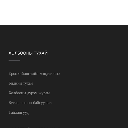
ХОЛБООНЫ ТУХАЙ
Ерөнхийлөгчийн мэндчилгээ
Бидний тухай
Холбооны дүрэм журам
Бүтэц зохион байгуулалт
Тайлангууд