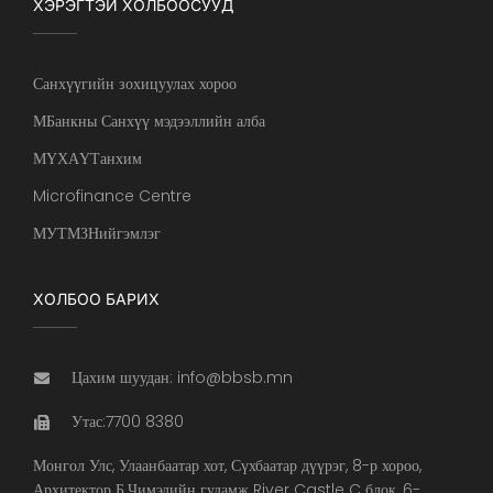
ХЭРЭГТЭЙ ХОЛБООСУУД
Санхүүгийн зохицуулах хороо
МБанкны Санхүү мэдээллийн алба
МҮХАҮТанхим
Microfinance Centre
МУТМЗНийгэмлэг
ХОЛБОО БАРИХ
Цахим шуудан: info@bbsb.mn
Утас:7700 8380
Монгол Улс, Улаанбаатар хот, Сүхбаатар дүүрэг, 8-р хороо,
Архитектор Б.Чимэдийн гудамж River Castle C блок, 6-