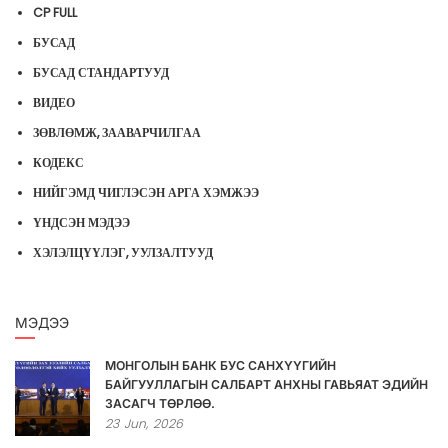
CP FULL
БУСАД
БУСАД СТАНДАРТУУД
ВИДЕО
ЗӨВЛӨМЖ, ЗААВАРЧИЛГАА
КОДЕКС
НИЙГЭМД ЧИГЛЭСЭН АРГА ХЭМЖЭЭ
ҮНДСЭН МЭДЭЭ
ХЭЛЭЛЦҮҮЛЭГ, УУЛЗАЛТУУД
МЭДЭЭ
МОНГОЛЫН БАНК БУС САНХҮҮГИЙН
БАЙГУУЛЛАГЫН САЛБАРТ АНХНЫ ГАВЬЯАТ ЭДИЙН
ЗАСАГЧ ТӨРЛӨӨ.
23
Jun,
2026