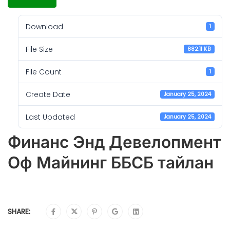
Download
1
File Size
882.11 KB
File Count
1
Create Date
January 25, 2024
Last Updated
January 25, 2024
Финанс Энд Девелопмент
Оф Майнинг ББСБ тайлан
SHARE: