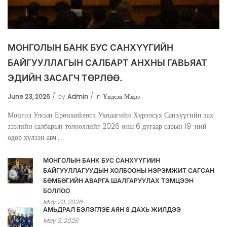
МОНГОЛЫН БАНК БУС САНХҮҮГИЙН
БАЙГУУЛЛАГЫН САЛБАРТ АНХНЫ ГАВЬЯАТ
ЭДИЙН ЗАСАГЧ ТӨРЛӨӨ.
June 23, 2026
by
Admin
in
Үндсэн Мэдээ
Монгол Улсын Ерөнхийлөгч Ухнаагийн Хүрэлсүх Санхүүгийн зах
зээлийн салбарын төлөөллийг 2026 оны 6 дугаар сарын 19-ний
өдөр хүлээн авч...
МОНГОЛЫН БАНК БУС САНХҮҮГИЙН
БАЙГУУЛЛАГУУДЫН ХОЛБООНЫ НЭРЭМЖИТ САГСАН
БӨМБӨГИЙН АВАРГА ШАЛГАРУУЛАХ ТЭМЦЭЭН
БОЛЛОО
May 20, 2026
АМЬДРАЛ БЭЛЭГЛЭЕ АЯН 8 ДАХЬ ЖИЛДЭЭ
May 2, 2026