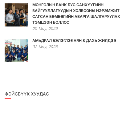
МОНГОЛЫН БАНК БУС САНХҮҮГИЙН
БАЙГУУЛЛАГУУДЫН ХОЛБООНЫ НЭРЭМЖИТ
САГСАН БӨМБӨГИЙН АВАРГА ШАЛГАРУУЛАХ
ТЭМЦЭЭН БОЛЛОО
20
May,
2026
АМЬДРАЛ БЭЛЭГЛЭЕ АЯН 8 ДАХЬ ЖИЛДЭЭ
02
May,
2026
ФЭЙСБҮҮК ХУУДАС