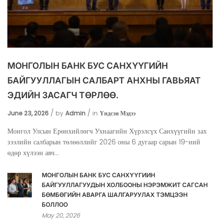
МОНГОЛЫН БАНК БУС САНХҮҮГИЙН
БАЙГУУЛЛАГЫН САЛБАРТ АНХНЫ ГАВЬЯАТ
ЭДИЙН ЗАСАГЧ ТӨРЛӨӨ.
June 23, 2026
by
Admin
in
Үндсэн Мэдээ
Монгол Улсын Ерөнхийлөгч Ухнаагийн Хүрэлсүх Санхүүгийн зах
зээлийн салбарын төлөөллийг 2026 оны 6 дугаар сарын 19-ний
өдөр хүлээн авч...
МОНГОЛЫН БАНК БУС САНХҮҮГИЙН
БАЙГУУЛЛАГУУДЫН ХОЛБООНЫ НЭРЭМЖИТ САГСАН
БӨМБӨГИЙН АВАРГА ШАЛГАРУУЛАХ ТЭМЦЭЭН
БОЛЛОО
May 20, 2026