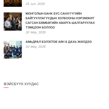
23
Jun,
2026
МОНГОЛЫН БАНК БУС САНХҮҮГИЙН
БАЙГУУЛЛАГУУДЫН ХОЛБООНЫ НЭРЭМЖИТ
САГСАН БӨМБӨГИЙН АВАРГА ШАЛГАРУУЛАХ
ТЭМЦЭЭН БОЛЛОО
20
May,
2026
АМЬДРАЛ БЭЛЭГЛЭЕ АЯН 8 ДАХЬ ЖИЛДЭЭ
02
May,
2026
ФЭЙСБҮҮК ХУУДАС