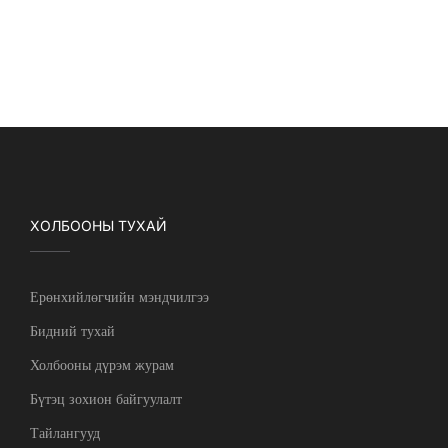
ХОЛБООНЫ ТУХАЙ
Ерөнхийлөгчийн мэндчилгээ
Бидний тухай
Холбооны дүрэм журам
Бүтэц зохион байгуулалт
Тайлангууд