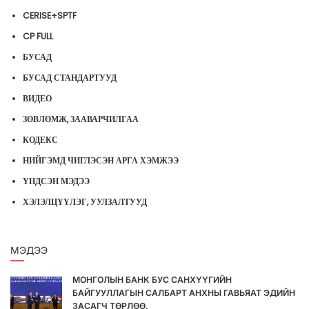
CERISE+SPTF
CP FULL
БУСАД
БУСАД СТАНДАРТУУД
ВИДЕО
ЗӨВЛӨМЖ, ЗААВАРЧИЛГАА
КОДЕКС
НИЙГЭМД ЧИГЛЭСЭН АРГА ХЭМЖЭЭ
ҮНДСЭН МЭДЭЭ
ХЭЛЭЛЦҮҮЛЭГ, УУЛЗАЛТУУД
МЭДЭЭ
МОНГОЛЫН БАНК БУС САНХҮҮГИЙН
БАЙГУУЛЛАГЫН САЛБАРТ АНХНЫ ГАВЬЯАТ ЭДИЙН
ЗАСАГЧ ТӨРЛӨӨ.