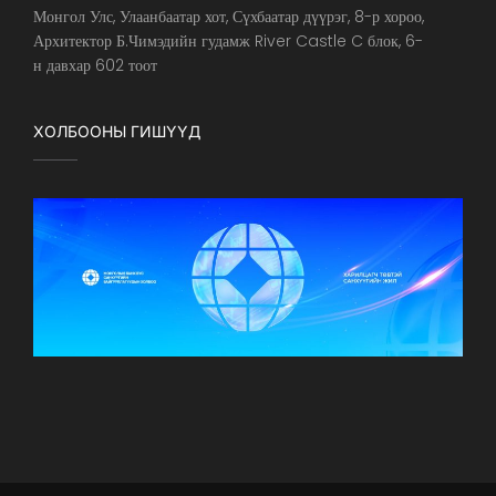
Монгол Улс, Улаанбаатар хот, Сүхбаатар дүүрэг, 8-р хороо,
Архитектор Б.Чимэдийн гудамж River Castle C блок, 6-
н давхар 602 тоот
ХОЛБООНЫ ГИШҮҮД