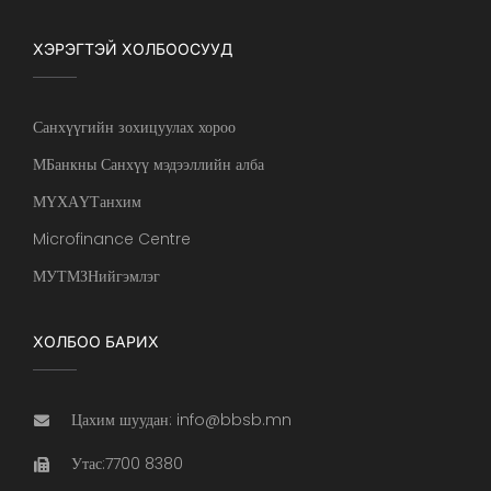
ХЭРЭГТЭЙ ХОЛБООСУУД
Санхүүгийн зохицуулах хороо
МБанкны Санхүү мэдээллийн алба
МҮХАҮТанхим
Microfinance Centre
МУТМЗНийгэмлэг
ХОЛБОО БАРИХ
Цахим шуудан: info@bbsb.mn
Утас:7700 8380