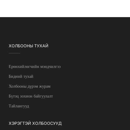
ХОЛБООНЫ ТУХАЙ
Ерөнхийлөгчийн мэндчилгээ
Бидний тухай
Холбооны дүрэм журам
Бүтэц зохион байгуулалт
Тайлангууд
ХЭРЭГТЭЙ ХОЛБООСУУД