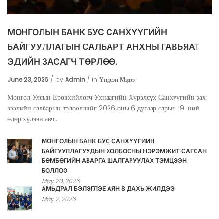
МОНГОЛЫН БАНК БУС САНХҮҮГИЙН
БАЙГУУЛЛАГЫН САЛБАРТ АНХНЫ ГАВЬЯАТ
ЭДИЙН ЗАСАГЧ ТӨРЛӨӨ.
June 23, 2026
by
Admin
in
Үндсэн Мэдээ
Монгол Улсын Ерөнхийлөгч Ухнаагийн Хүрэлсүх Санхүүгийн зах
зээлийн салбарын төлөөллийг 2026 оны 6 дугаар сарын 19-ний
өдөр хүлээн авч...
МОНГОЛЫН БАНК БУС САНХҮҮГИЙН
БАЙГУУЛЛАГУУДЫН ХОЛБООНЫ НЭРЭМЖИТ САГСАН
БӨМБӨГИЙН АВАРГА ШАЛГАРУУЛАХ ТЭМЦЭЭН
БОЛЛОО
May 20, 2026
АМЬДРАЛ БЭЛЭГЛЭЕ АЯН 8 ДАХЬ ЖИЛДЭЭ
May 2, 2026