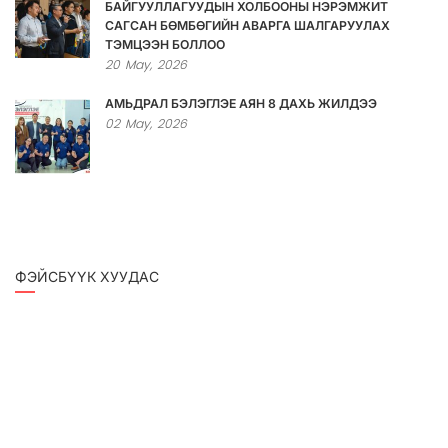
БАЙГУУЛЛАГУУДЫН ХОЛБООНЫ НЭРЭМЖИТ
САГСАН БӨМБӨГИЙН АВАРГА ШАЛГАРУУЛАХ
ТЭМЦЭЭН БОЛЛОО
20
May,
2026
АМЬДРАЛ БЭЛЭГЛЭЕ АЯН 8 ДАХЬ ЖИЛДЭЭ
02
May,
2026
ФЭЙСБҮҮК ХУУДАС