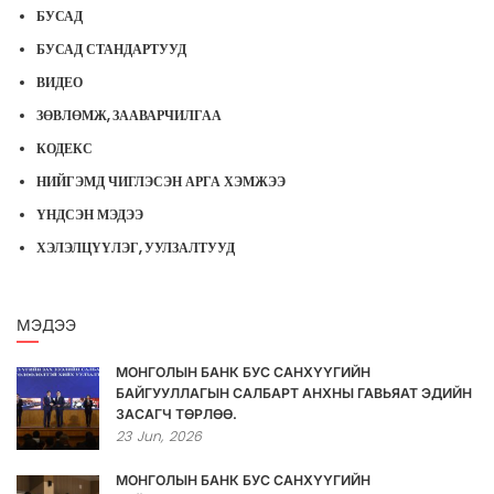
БУСАД
БУСАД СТАНДАРТУУД
ВИДЕО
ЗӨВЛӨМЖ, ЗААВАРЧИЛГАА
КОДЕКС
НИЙГЭМД ЧИГЛЭСЭН АРГА ХЭМЖЭЭ
ҮНДСЭН МЭДЭЭ
ХЭЛЭЛЦҮҮЛЭГ, УУЛЗАЛТУУД
МЭДЭЭ
МОНГОЛЫН БАНК БУС САНХҮҮГИЙН
БАЙГУУЛЛАГЫН САЛБАРТ АНХНЫ ГАВЬЯАТ ЭДИЙН
ЗАСАГЧ ТӨРЛӨӨ.
23
Jun,
2026
МОНГОЛЫН БАНК БУС САНХҮҮГИЙН