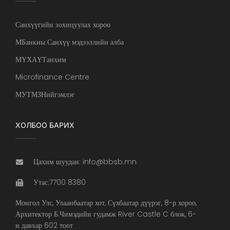
Санхүүгийн зохицуулах хороо
МБанкны Санхүү мэдээллийн алба
МҮХАҮТанхим
Microfinance Centre
МУТМЗНийгэмлэг
ХОЛБОО БАРИХ
Цахим шуудан: info@bbsb.mn
Утас:7700 8380
Монгол Улс, Улаанбаатар хот, Сүхбаатар дүүрэг, 8-р хороо,
Архитектор Б.Чимэдийн гудамж River Castle C блок, 6-
н давхар 602 тоот