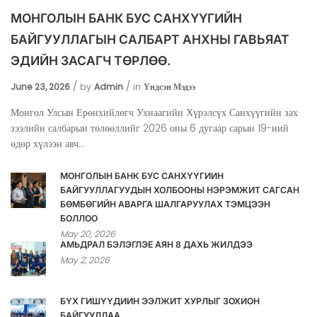
МОНГОЛЫН БАНК БУС САНХҮҮГИЙН
БАЙГУУЛЛАГЫН САЛБАРТ АНХНЫ ГАВЬЯАТ
ЭДИЙН ЗАСАГЧ ТӨРЛӨӨ.
June 23, 2026
by
Admin
in
Үндсэн Мэдээ
Монгол Улсын Ерөнхийлөгч Ухнаагийн Хүрэлсүх Санхүүгийн зах
зээлийн салбарын төлөөллийг 2026 оны 6 дугаар сарын 19-ний
өдөр хүлээн авч...
МОНГОЛЫН БАНК БУС САНХҮҮГИЙН
БАЙГУУЛЛАГУУДЫН ХОЛБООНЫ НЭРЭМЖИТ САГСАН
БӨМБӨГИЙН АВАРГА ШАЛГАРУУЛАХ ТЭМЦЭЭН
БОЛЛОО
May 20, 2026
АМЬДРАЛ БЭЛЭГЛЭЕ АЯН 8 ДАХЬ ЖИЛДЭЭ
May 2, 2026
БҮХ ГИШҮҮДИЙН ЭЭЛЖИТ ХУРЛЫГ ЗОХИОН
БАЙГУУЛЛАА