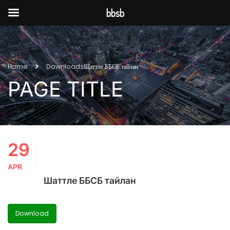
bbsb
Home
Downloads
Шаттле ББСБ тайлан
PAGE TITLE
29
APR
Шаттле ББСБ тайлан
Download