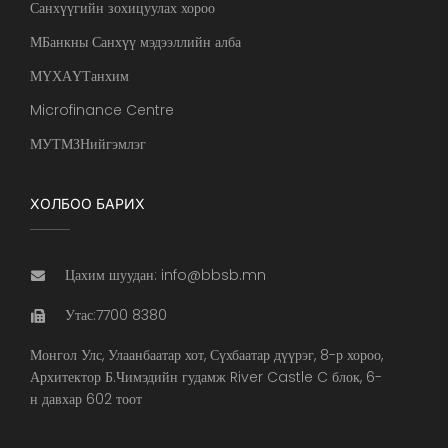
Санхүүгийн зохицуулах хороо
МБанкны Санхүү мэдээллийн алба
МҮХАҮТанхим
Microfinance Centre
МУТМЗНийгэмлэг
ХОЛБОО БАРИХ
Цахим шуудан: info@bbsb.mn
Утас:7700 8380
Монгол Улс, Улаанбаатар хот, Сүхбаатар дүүрэг, 8-р хороо,
Архитектор Б.Чимэдийн гудамж River Castle C блок, 6-
н давхар 602 тоот