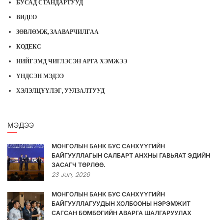
БУСАД СТАНДАРТУУД
ВИДЕО
ЗӨВЛӨМЖ, ЗААВАРЧИЛГАА
КОДЕКС
НИЙГЭМД ЧИГЛЭСЭН АРГА ХЭМЖЭЭ
ҮНДСЭН МЭДЭЭ
ХЭЛЭЛЦҮҮЛЭГ, УУЛЗАЛТУУД
МЭДЭЭ
МОНГОЛЫН БАНК БУС САНХҮҮГИЙН
БАЙГУУЛЛАГЫН САЛБАРТ АНХНЫ ГАВЬЯАТ ЭДИЙН
ЗАСАГЧ ТӨРЛӨӨ.
23
Jun,
2026
МОНГОЛЫН БАНК БУС САНХҮҮГИЙН
БАЙГУУЛЛАГУУДЫН ХОЛБООНЫ НЭРЭМЖИТ
САГСАН БӨМБӨГИЙН АВАРГА ШАЛГАРУУЛАХ