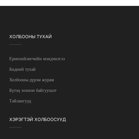
ХОЛБООНЫ ТУХАЙ
Ерөнхийлөгчийн мэндчилгээ
Бидний тухай
Холбооны дүрэм журам
Бүтэц зохион байгуулалт
Тайлангууд
ХЭРЭГТЭЙ ХОЛБООСУУД