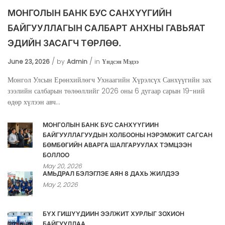
МОНГОЛЫН БАНК БУС САНХҮҮГИЙН
БАЙГУУЛЛАГЫН САЛБАРТ АНХНЫ ГАВЬЯАТ
ЭДИЙН ЗАСАГЧ ТӨРЛӨӨ.
June 23, 2026
by
Admin
in
Үндсэн Мэдээ
Монгол Улсын Ерөнхийлөгч Ухнаагийн Хүрэлсүх Санхүүгийн зах
зээлийн салбарын төлөөллийг 2026 оны 6 дугаар сарын 19-ний
өдөр хүлээн авч...
МОНГОЛЫН БАНК БУС САНХҮҮГИЙН
БАЙГУУЛЛАГУУДЫН ХОЛБООНЫ НЭРЭМЖИТ САГСАН
БӨМБӨГИЙН АВАРГА ШАЛГАРУУЛАХ ТЭМЦЭЭН
БОЛЛОО
May 20, 2026
АМЬДРАЛ БЭЛЭГЛЭЕ АЯН 8 ДАХЬ ЖИЛДЭЭ
May 2, 2026
БҮХ ГИШҮҮДИЙН ЭЭЛЖИТ ХУРЛЫГ ЗОХИОН
БАЙГУУЛЛАА