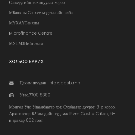
Санхүүгийн зохицуулах хороо
МБанкны Санхүү мэдээллийн алба
МҮХАҮТанхим
Microfinance Centre
МУТМЗНийгэмлэг
ХОЛБОО БАРИХ
Цахим шуудан: info@bbsb.mn
Утас:7700 8380
Монгол Улс, Улаанбаатар хот, Сүхбаатар дүүрэг, 8-р хороо,
Архитектор Б.Чимэдийн гудамж River Castle C блок, 6-
н давхар 602 тоот