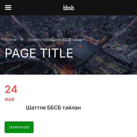
bbsb
Home
Downloads
Шаттле ББСБ тайлан
PAGE TITLE
24
MAR
Шаттле ББСБ тайлан
Download