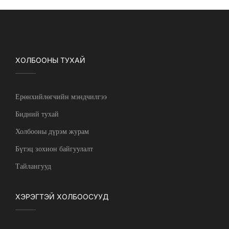
ХОЛБООНЫ ТУХАЙ
Ерөнхийлөгчийн мэндчилгээ
Бидний тухай
Холбооны дүрэм журам
Бүтэц зохион байгуулалт
Тайлангууд
ХЭРЭГТЭЙ ХОЛБООСУУД