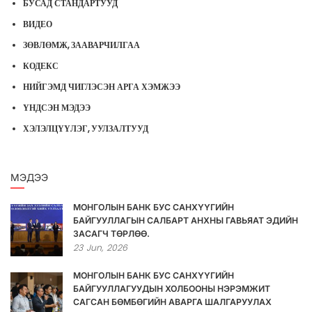
БУСАД СТАНДАРТУУД
ВИДЕО
ЗӨВЛӨМЖ, ЗААВАРЧИЛГАА
КОДЕКС
НИЙГЭМД ЧИГЛЭСЭН АРГА ХЭМЖЭЭ
ҮНДСЭН МЭДЭЭ
ХЭЛЭЛЦҮҮЛЭГ, УУЛЗАЛТУУД
МЭДЭЭ
МОНГОЛЫН БАНК БУС САНХҮҮГИЙН
БАЙГУУЛЛАГЫН САЛБАРТ АНХНЫ ГАВЬЯАТ ЭДИЙН
ЗАСАГЧ ТӨРЛӨӨ.
23
Jun,
2026
МОНГОЛЫН БАНК БУС САНХҮҮГИЙН
БАЙГУУЛЛАГУУДЫН ХОЛБООНЫ НЭРЭМЖИТ
САГСАН БӨМБӨГИЙН АВАРГА ШАЛГАРУУЛАХ