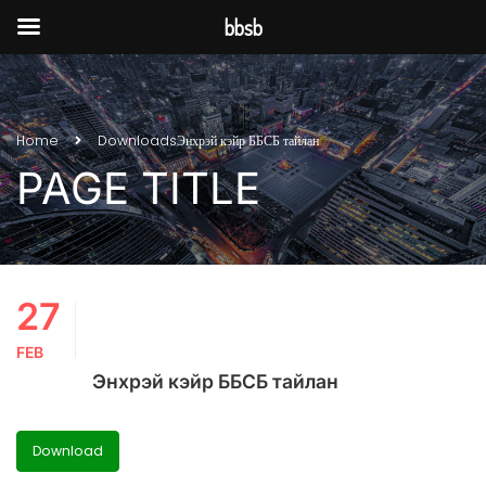
bbsb
Home
Downloads
Энхрэй кэйр ББСБ тайлан
PAGE TITLE
27
FEB
Энхрэй кэйр ББСБ тайлан
Download