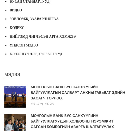
БУСАД СТАНДАРТУУД
ВИДЕО
ЗӨВЛӨМЖ, ЗААВАРЧИЛГАА
КОДЕКС
НИЙГЭМД ЧИГЛЭСЭН АРГА ХЭМЖЭЭ
ҮНДСЭН МЭДЭЭ
ХЭЛЭЛЦҮҮЛЭГ, УУЛЗАЛТУУД
МЭДЭЭ
МОНГОЛЫН БАНК БУС САНХҮҮГИЙН
БАЙГУУЛЛАГЫН САЛБАРТ АНХНЫ ГАВЬЯАТ ЭДИЙН
ЗАСАГЧ ТӨРЛӨӨ.
23
Jun,
2026
МОНГОЛЫН БАНК БУС САНХҮҮГИЙН
БАЙГУУЛЛАГУУДЫН ХОЛБООНЫ НЭРЭМЖИТ
САГСАН БӨМБӨГИЙН АВАРГА ШАЛГАРУУЛАХ