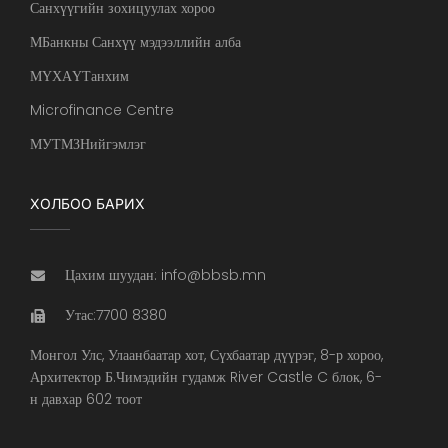
Санхүүгийн зохицуулах хороо
МБанкны Санхүү мэдээллийн алба
МҮХАҮТанхим
Microfinance Centre
МУТМЗНийгэмлэг
ХОЛБОО БАРИХ
Цахим шуудан: info@bbsb.mn
Утас:7700 8380
Монгол Улс, Улаанбаатар хот, Сүхбаатар дүүрэг, 8-р хороо,
Архитектор Б.Чимэдийн гудамж River Castle C блок, 6-
н давхар 602 тоот