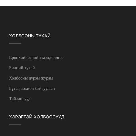
ХОЛБООНЫ ТУХАЙ
Ерөнхийлөгчийн мэндчилгээ
Бидний тухай
Холбооны дүрэм журам
Бүтэц зохион байгуулалт
Тайлангууд
ХЭРЭГТЭЙ ХОЛБООСУУД