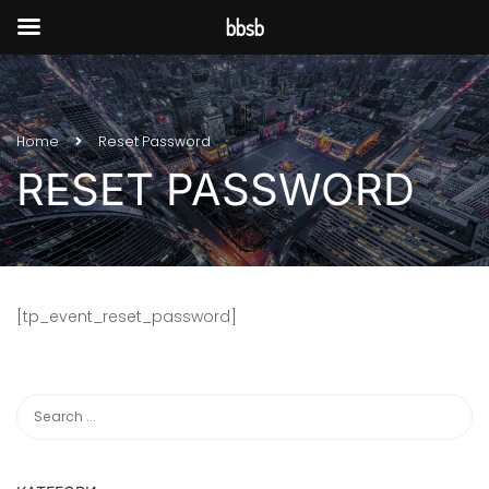
bbsb
Home
Reset Password
RESET PASSWORD
[tp_event_reset_password]