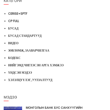
КАТЕГОРИ
CERISE+SPTF
CP FULL
БУСАД
БУСАД СТАНДАРТУУД
ВИДЕО
ЗӨВЛӨМЖ, ЗААВАРЧИЛГАА
КОДЕКС
НИЙГЭМД ЧИГЛЭСЭН АРГА ХЭМЖЭЭ
ҮНДСЭН МЭДЭЭ
ХЭЛЭЛЦҮҮЛЭГ, УУЛЗАЛТУУД
МЭДЭЭ
МОНГОЛЫН БАНК БУС САНХҮҮГИЙН