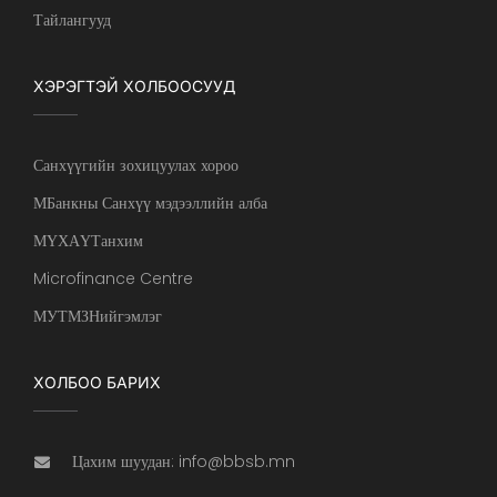
Тайлангууд
ХЭРЭГТЭЙ ХОЛБООСУУД
Санхүүгийн зохицуулах хороо
МБанкны Санхүү мэдээллийн алба
МҮХАҮТанхим
Microfinance Centre
МУТМЗНийгэмлэг
ХОЛБОО БАРИХ
Цахим шуудан: info@bbsb.mn