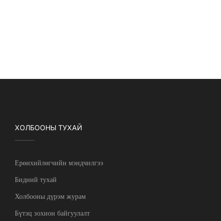
ХОЛБООНЫ ТУХАЙ
Ерөнхийлөгчийн мэндчилгээ
Бидний тухай
Холбооны дүрэм журам
Бүтэц зохион байгуулалт