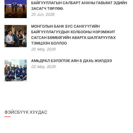
БАЙГУУЛЛАГЫН САЛБАРТ АНХНЫ ГАВЬЯАТ ЭДИЙН
ЗАСАГЧ ТӨРЛӨӨ.
23
Jun,
2026
МОНГОЛЫН БАНК БУС САНХҮҮГИЙН
БАЙГУУЛЛАГУУДЫН ХОЛБООНЫ НЭРЭМЖИТ
САГСАН БӨМБӨГИЙН АВАРГА ШАЛГАРУУЛАХ
ТЭМЦЭЭН БОЛЛОО
20
May,
2026
АМЬДРАЛ БЭЛЭГЛЭЕ АЯН 8 ДАХЬ ЖИЛДЭЭ
02
May,
2026
ФЭЙСБҮҮК ХУУДАС