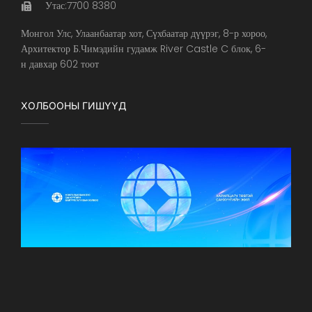
Утас:7700 8380
Монгол Улс, Улаанбаатар хот, Сүхбаатар дүүрэг, 8-р хороо,
Архитектор Б.Чимэдийн гудамж River Castle C блок, 6-
н давхар 602 тоот
ХОЛБООНЫ ГИШҮҮД